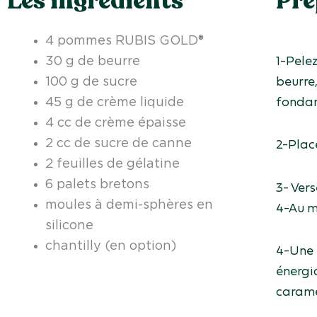
Les ingrédients
Pré
4 pommes RUBIS GOLD®
1-Pele
30 g de beurre
beurre,
100 g de sucre
fondan
45 g de crème liquide
4 cc de crème épaisse
2-Place
2 cc de sucre de canne
2 feuilles de gélatine
6 palets bretons
3- Vers
moules à demi-sphères en
4-Au m
silicone
chantilly (en option)
4-Une 
énergi
carame