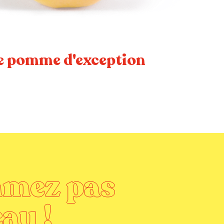
e pomme d'exception
mmez pas
au !