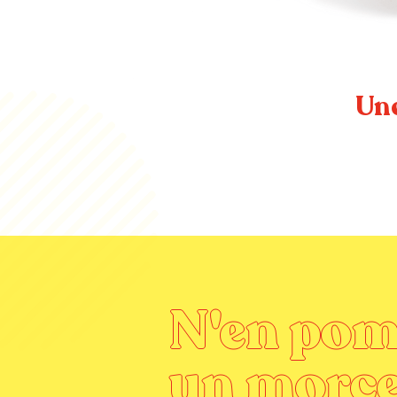
Un
N'en po
un morce