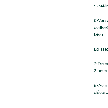
5-Méla
6-Vers
cuille
bien.
Laisse
7-Démou
2 heur
8-Au m
décora