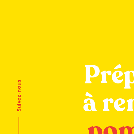
Pré
Suivez-nous
à re
pom