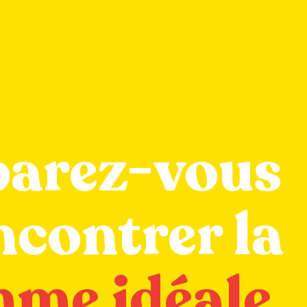
parez-vous
ncontrer la
me idéale