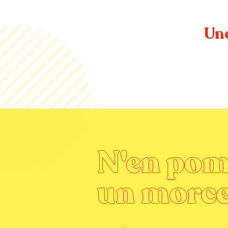
Un
N'en po
un morce
E-