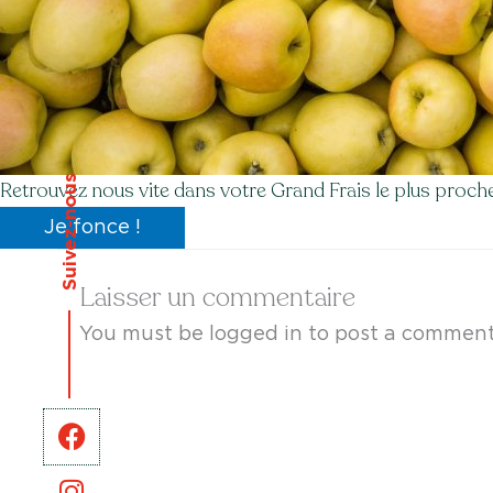
Suivez-nous
Retrouvez nous vite dans votre Grand Frais le plus proch
Je fonce !
Laisser un commentaire
You must be logged in to post a comment
Facebook
Instagram
Linkedin