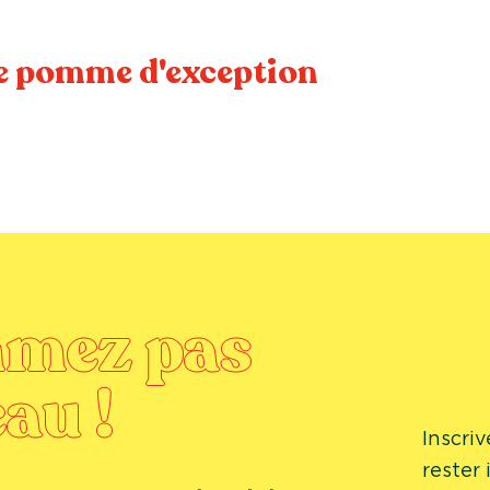
e pomme d'exception
mmez pas
au !
Inscri
rester